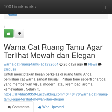
Home
1001bookmarks
Togg
navi
Home
1
Warna Cat Ruang Tamu Agar
Terlihat Mewah dan Elegan
warna-cat-ruang-tamu-aga992664
28 days ago
News
Discuss
Untuk menciptakan kesan berkelas di ruang tamu Anda,
pemilihan cat warna sangat krusial . Pilihan tone seperti charcoal
yang memberikan visual modern, atau krem bagi aroma
kemewahan . Selain itu ,
https://lillivhhn503594.activablog.com/40448476/warna-cat-ruang-
tamu-agar-terlihat-mewah-dan-elegan
Comments
Who Upvoted