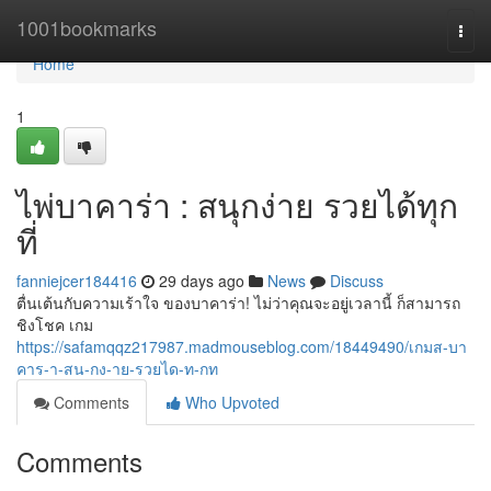
Home
1001bookmarks
Togg
navi
Home
1
ไพ่บาคาร่า : สนุกง่าย รวยได้ทุก
ที่
fanniejcer184416
29 days ago
News
Discuss
ตื่นเต้นกับความเร้าใจ ของบาคาร่า! ไม่ว่าคุณจะอยู่เวลานี้ ก็สามารถ
ชิงโชค เกม
https://safamqqz217987.madmouseblog.com/18449490/เกมส-บา
คาร-า-สน-กง-าย-รวยได-ท-กท
Comments
Who Upvoted
Comments