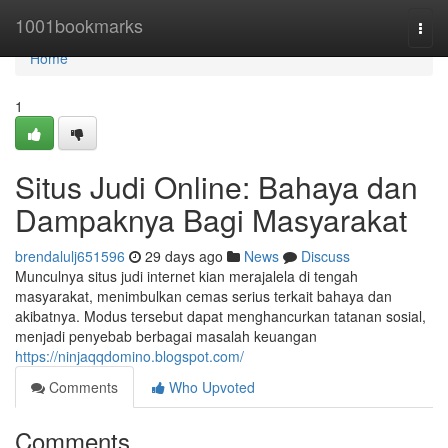
Home
1001bookmarks
Togg
navi
Home
1
Situs Judi Online: Bahaya dan
Dampaknya Bagi Masyarakat
brendalulj651596
29 days ago
News
Discuss
Munculnya situs judi internet kian merajalela di tengah
masyarakat, menimbulkan cemas serius terkait bahaya dan
akibatnya. Modus tersebut dapat menghancurkan tatanan sosial,
menjadi penyebab berbagai masalah keuangan
https://ninjaqqdomino.blogspot.com/
Comments
Who Upvoted
Comments