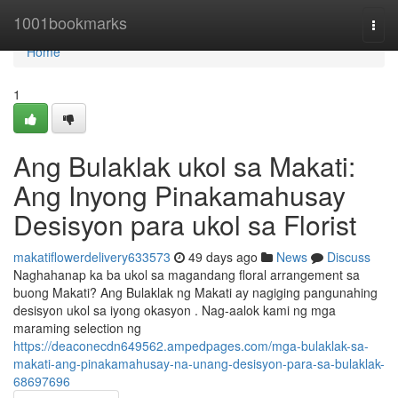
Home
1001bookmarks
Togg
navi
Home
1
Ang Bulaklak ukol sa Makati:
Ang Inyong Pinakamahusay
Desisyon para ukol sa Florist
makatiflowerdelivery633573
49 days ago
News
Discuss
Naghahanap ka ba ukol sa magandang floral arrangement sa
buong Makati? Ang Bulaklak ng Makati ay nagiging pangunahing
desisyon ukol sa iyong okasyon . Nag-aalok kami ng mga
maraming selection ng
https://deaconecdn649562.ampedpages.com/mga-bulaklak-sa-
makati-ang-pinakamahusay-na-unang-desisyon-para-sa-bulaklak-
68697696