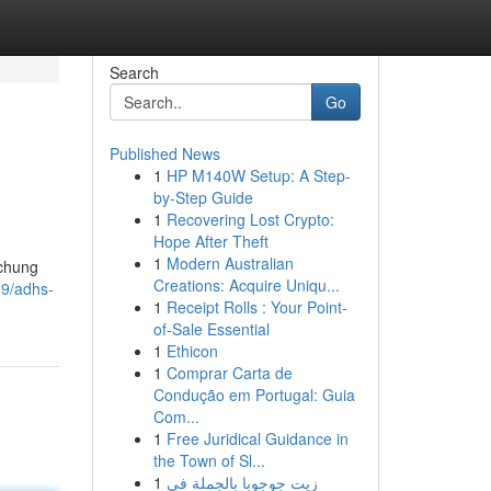
Search
Go
Published News
1
HP M140W Setup: A Step-
by-Step Guide
1
Recovering Lost Crypto:
Hope After Theft
1
Modern Australian
uchung
Creations: Acquire Uniqu...
59/adhs-
1
Receipt Rolls : Your Point-
of-Sale Essential
1
Ethicon
1
Comprar Carta de
Condução em Portugal: Guia
Com...
1
Free Juridical Guidance in
the Town of Sl...
1
زيت جوجوبا بالجملة في