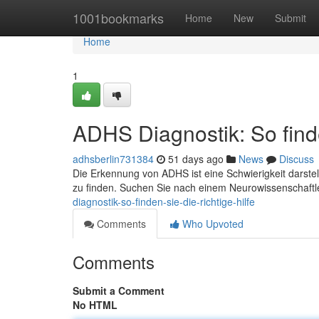
Home
1001bookmarks
Home
New
Submit
Home
1
ADHS Diagnostik: So finde
adhsberlin731384
51 days ago
News
Discuss
Die Erkennung von ADHS ist eine Schwierigkeit darstel
zu finden. Suchen Sie nach einem Neurowissenschaftle
diagnostik-so-finden-sie-die-richtige-hilfe
Comments
Who Upvoted
Comments
Submit a Comment
No HTML