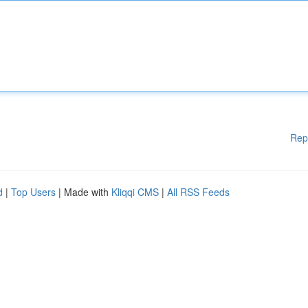
Rep
d
|
Top Users
| Made with
Kliqqi CMS
|
All RSS Feeds