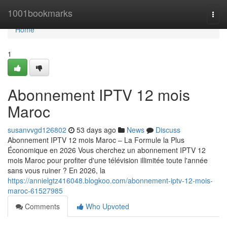
Home
1001bookmarks
Togg
navi
Home
1
Abonnement IPTV 12 mois
Maroc
susanvvgd126802
53 days ago
News
Discuss
Abonnement IPTV 12 mois Maroc – La Formule la Plus
Économique en 2026 Vous cherchez un abonnement IPTV 12
mois Maroc pour profiter d'une télévision illimitée toute l'année
sans vous ruiner ? En 2026, la
https://annielgtz416048.blogkoo.com/abonnement-iptv-12-mois-
maroc-61527985
Comments
Who Upvoted