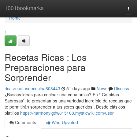
Home
1001bookmarks
Togg
navi
Home
1
Recetas Ricas : Los
Preparaciones para
Sorprender
ricasrecetasdecocina603443
51 days ago
News
Discuss
¿Buscas ideas para cocinar una cena única? En “ Comidas
Sabrosas”, te presentamos una variedad increíble de recetas que
te permitirán sorprender a tus seres queridos . Desde clásicos
platillos
https://harmonyigdw615108.mysticwiki.com/user
Comments
Who Upvoted