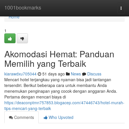
Home
1001bookmarks
Togg
navi
Home
1
Akomodasi Hemat: Panduan
Memilih yang Terbaik
kiarawdxu705044
51 days ago
News
Discuss
Mencari hotel terjangkau yang nyaman bisa jadi tantangan
tersendiri. Berikut beberapa cara untuk membantu Anda
menemukan penginapan yang cocok dengan anggaran Anda.
Pertama dengan mencari biaya di
https://deaconptmn757853.blogacep.com/47446743/hotel-murah-
tips-mencari-yang-terbaik
Comments
Who Upvoted