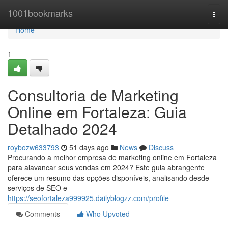
Home
1001bookmarks
Togg
navi
Home
1
Consultoria de Marketing
Online em Fortaleza: Guia
Detalhado 2024
roybozw633793
51 days ago
News
Discuss
Procurando a melhor empresa de marketing online em Fortaleza
para alavancar seus vendas em 2024? Este guia abrangente
oferece um resumo das opções disponíveis, analisando desde
serviços de SEO e
https://seofortaleza999925.dailyblogzz.com/profile
Comments
Who Upvoted