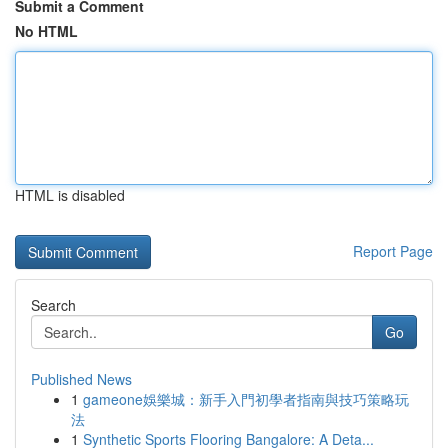
Submit a Comment
No HTML
HTML is disabled
Report Page
Search
Go
Published News
1
gameone娛樂城：新手入門初學者指南與技巧策略玩
法
1
Synthetic Sports Flooring Bangalore: A Deta...