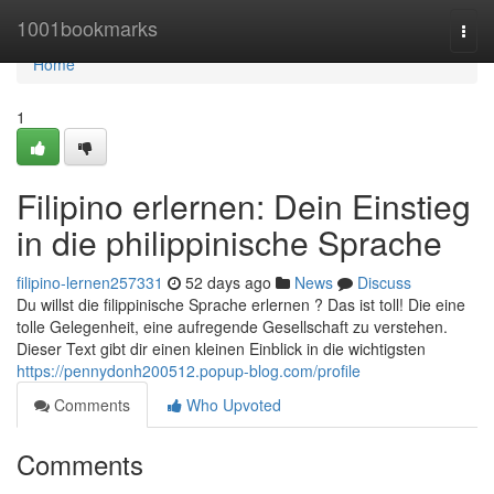
Home
1001bookmarks
Togg
navi
Home
1
Filipino erlernen: Dein Einstieg
in die philippinische Sprache
filipino-lernen257331
52 days ago
News
Discuss
Du willst die filippinische Sprache erlernen ? Das ist toll! Die eine
tolle Gelegenheit, eine aufregende Gesellschaft zu verstehen.
Dieser Text gibt dir einen kleinen Einblick in die wichtigsten
https://pennydonh200512.popup-blog.com/profile
Comments
Who Upvoted
Comments