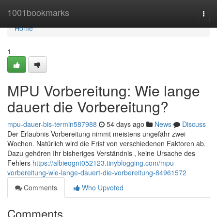
Home
1001bookmarks
Togg
navi
Home
1
MPU Vorbereitung: Wie lange
dauert die Vorbereitung?
mpu-dauer-bis-termin587988
54 days ago
News
Discuss
Der Erlaubnis Vorbereitung nimmt meistens ungefähr zwei
Wochen. Natürlich wird die Frist von verschiedenen Faktoren ab.
Dazu gehören Ihr bisheriges Verständnis , keine Ursache des
Fehlers
https://albieqgnt052123.tinyblogging.com/mpu-
vorbereitung-wie-lange-dauert-die-vorbereitung-84961572
Comments
Who Upvoted
Comments