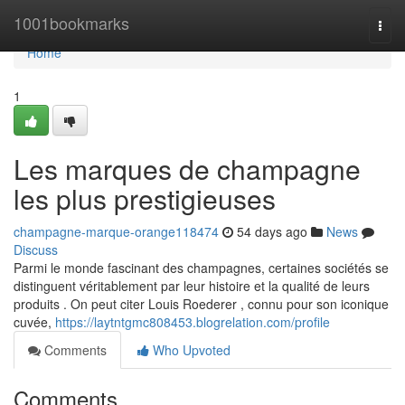
Home
1001bookmarks
Togg
navi
Home
1
Les marques de champagne
les plus prestigieuses
champagne-marque-orange118474
54 days ago
News
Discuss
Parmi le monde fascinant des champagnes, certaines sociétés se
distinguent véritablement par leur histoire et la qualité de leurs
produits . On peut citer Louis Roederer , connu pour son iconique
cuvée,
https://laytntgmc808453.blogrelation.com/profile
Comments
Who Upvoted
Comments