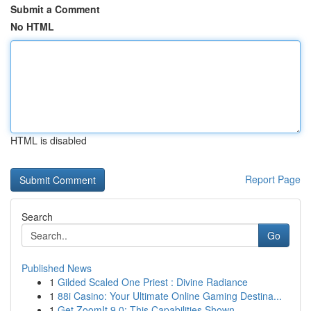
Submit a Comment
No HTML
HTML is disabled
Report Page
Search
Go
Published News
1
Gilded Scaled One Priest : Divine Radiance
1
88i Casino: Your Ultimate Online Gaming Destina...
1
Get ZoomIt 9.0: This Capabilities Shown