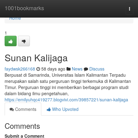
Home
1001bookmarks
Togg
navi
Home
1
Sunan Kalijaga
faydwsk266168
58 days ago
News
Discuss
Berpusat di Samarinda, Universitas Islam Kalimantan Terpadu
merupakan salah satu perguruan tinggi terkemuka di Kalimantan
Timur. Perguruan tinggi ini memberikan berbagai program studi
dalam bidang ilmu pengetahuan,
https://emilyuhqc419277.blogvivi.com/39857221/sunan-kalijaga
Comments
Who Upvoted
Comments
Submit a Comment