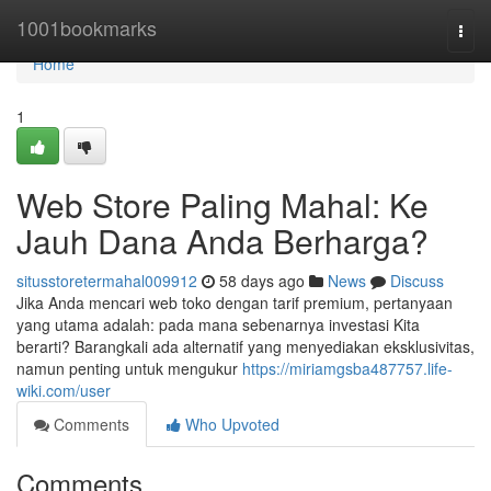
Home
1001bookmarks
Togg
navi
Home
1
Web Store Paling Mahal: Ke
Jauh Dana Anda Berharga?
situsstoretermahal009912
58 days ago
News
Discuss
Jika Anda mencari web toko dengan tarif premium, pertanyaan
yang utama adalah: pada mana sebenarnya investasi Kita
berarti? Barangkali ada alternatif yang menyediakan eksklusivitas,
namun penting untuk mengukur
https://miriamgsba487757.life-
wiki.com/user
Comments
Who Upvoted
Comments