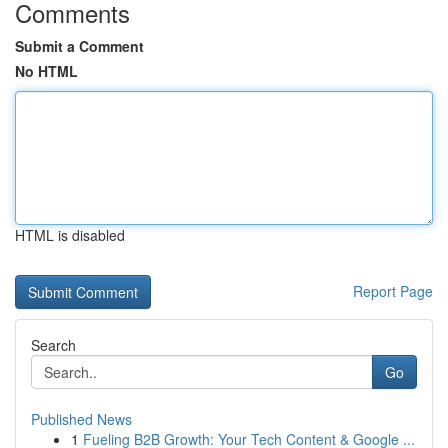
Comments
Submit a Comment
No HTML
HTML is disabled
Report Page
Search
Go
Published News
1
Fueling B2B Growth: Your Tech Content & Google ...