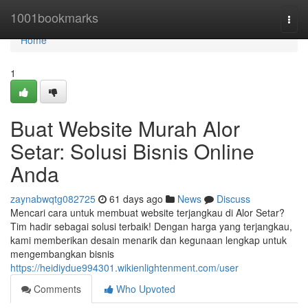
Home
1001bookmarks
Togg
navi
Home
1
Buat Website Murah Alor
Setar: Solusi Bisnis Online
Anda
zaynabwqtg082725
61 days ago
News
Discuss
Mencari cara untuk membuat website terjangkau di Alor Setar?
Tim hadir sebagai solusi terbaik! Dengan harga yang terjangkau,
kami memberikan desain menarik dan kegunaan lengkap untuk
mengembangkan bisnis
https://heidiydue994301.wikienlightenment.com/user
Comments
Who Upvoted