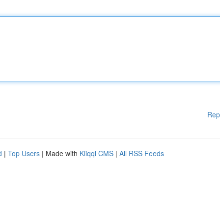
Rep
d
|
Top Users
| Made with
Kliqqi CMS
|
All RSS Feeds