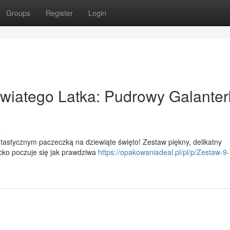
Groups
Register
Login
wiatego Latka: Pudrowy Galanter
s
astycznym paczeczką na dziewiąte święto! Zestaw piękny, delikatny
ecko poczuje się jak prawdziwa
https://opakowaniadeal.pl/pl/p/Zestaw-9-