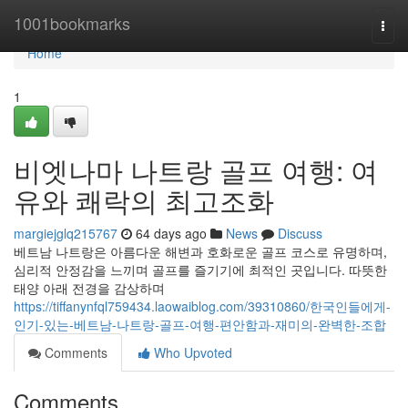
Home
1001bookmarks
Togg
navi
Home
1
비엣나마 나트랑 골프 여행: 여
유와 쾌락의 최고조화
margiejglq215767
64 days ago
News
Discuss
베트남 나트랑은 아름다운 해변과 호화로운 골프 코스로 유명하며,
심리적 안정감을 느끼며 골프를 즐기기에 최적인 곳입니다. 따뜻한
태양 아래 전경을 감상하며
https://tiffanynfql759434.laowaiblog.com/39310860/한국인들에게-
인기-있는-베트남-나트랑-골프-여행-편안함과-재미의-완벽한-조합
Comments
Who Upvoted
Comments