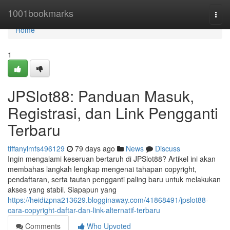
Home
1001bookmarks
Togg
navi
Home
1
JPSlot88: Panduan Masuk,
Registrasi, dan Link Pengganti
Terbaru
tiffanylmfs496129
79 days ago
News
Discuss
Ingin mengalami keseruan bertaruh di JPSlot88? Artikel ini akan
membahas langkah lengkap mengenai tahapan copyright,
pendaftaran, serta tautan pengganti paling baru untuk melakukan
akses yang stabil. Siapapun yang
https://heidizpna213629.blogginaway.com/41868491/jpslot88-
cara-copyright-daftar-dan-link-alternatif-terbaru
Comments
Who Upvoted