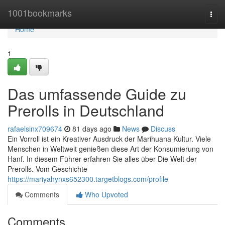
Home
1001bookmarks
Togg
navi
Home
1
Das umfassende Guide zu
Prerolls in Deutschland
rafaelsinx709674
81 days ago
News
Discuss
Ein Vorroll ist ein Kreativer Ausdruck der Marihuana Kultur. Viele
Menschen in Weltweit genießen diese Art der Konsumierung von
Hanf. In diesem Führer erfahren Sie alles über Die Welt der
Prerolls. Vom Geschichte
https://mariyahynxs652300.targetblogs.com/profile
Comments
Who Upvoted
Comments