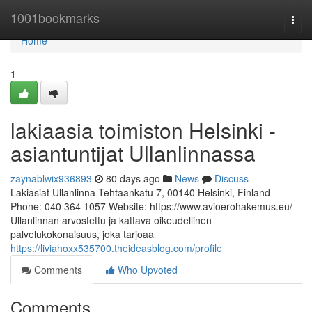
Home
1001bookmarks
Togg
navi
Home
1
lakiaasia toimiston Helsinki -
asiantuntijat Ullanlinnassa
zaynablwix936893
80 days ago
News
Discuss
Lakiasiat Ullanlinna Tehtaankatu 7, 00140 Helsinki, Finland
Phone: 040 364 1057 Website: https://www.avioerohakemus.eu/
Ullanlinnan arvostettu ja kattava oikeudellinen
palvelukokonaisuus, joka tarjoaa
https://liviahoxx535700.theideasblog.com/profile
Comments
Who Upvoted
Comments