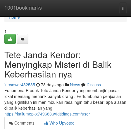
Home
1001bookmarks
Togg
navi
Home
1
Tete Janda Kendor:
Menyingkap Misteri di Balik
Keberhasilan nya
inesowqr432585
78 days ago
News
Discuss
Fenomena Produk Tete Janda Kendor yang membanjiri pasar
lokal memang menarik banyak orang . Pertumbuhan penjualan
yang signifikan ini menimbulkan rasa ingin tahu besar: apa alasan
di balik keberhasilan yang
https://kallumepkx749683.wikitidings.com/user
Comments
Who Upvoted