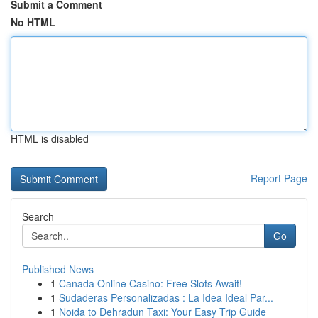
Submit a Comment
No HTML
HTML is disabled
Report Page
Search
Go
Published News
1
Canada Online Casino: Free Slots Await!
1
Sudaderas Personalizadas : La Idea Ideal Par...
1
Noida to Dehradun Taxi: Your Easy Trip Guide