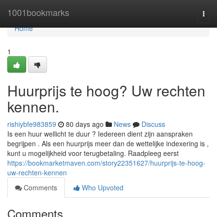
Home
1001bookmarks
Togg
navi
Home
1
Huurprijs te hoog? Uw rechten
kennen.
rishiybfe983859
80 days ago
News
Discuss
Is een huur wellicht te duur ? Iedereen dient zijn aanspraken
begrijpen . Als een huurprijs meer dan de wettelijke indexering is ,
kunt u mogelijkheid voor terugbetaling. Raadpleeg eerst
https://bookmarketmaven.com/story22351627/huurprijs-te-hoog-
uw-rechten-kennen
Comments
Who Upvoted
Comments