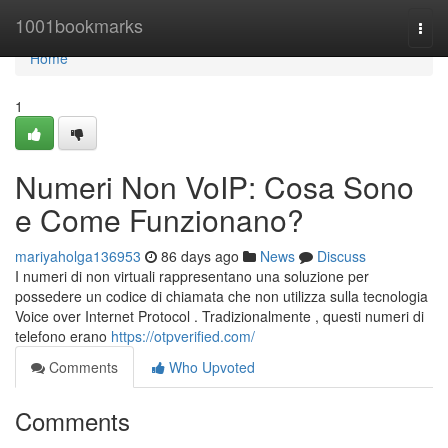
Home
1001bookmarks
Togg
navi
Home
1
Numeri Non VoIP: Cosa Sono
e Come Funzionano?
mariyaholga136953
86 days ago
News
Discuss
I numeri di non virtuali rappresentano una soluzione per
possedere un codice di chiamata che non utilizza sulla tecnologia
Voice over Internet Protocol . Tradizionalmente , questi numeri di
telefono erano
https://otpverified.com/
Comments
Who Upvoted
Comments