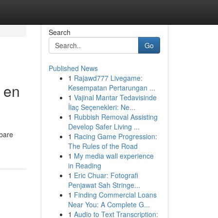
Search
Go
Published News
1
Rajawd777 Livegame:
r en
Kesempatan Pertarungan ...
1
Vajinal Mantar Tedavisinde
İlaç Seçenekleri: Ne...
1
Rubbish Removal Assisting
Develop Safer Living ...
nbare
1
Racing Game Progression:
The Rules of the Road
1
My media wall experience
in Reading
1
Eric Chuar: Fotografi
Penjawat Sah Stringe...
1
Finding Commercial Loans
Near You: A Complete G...
1
Audio to Text Transcription: