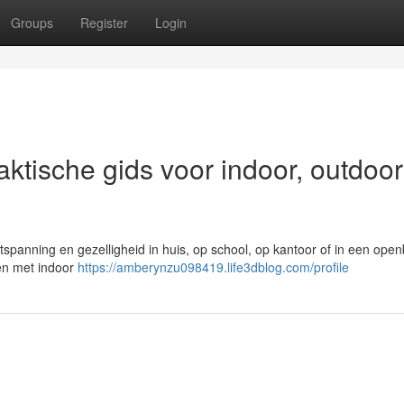
Groups
Register
Login
raktische gids voor indoor, outdoo
ntspanning en gezelligheid in huis, op school, op kantoor of in een ope
den met indoor
https://amberynzu098419.life3dblog.com/profile