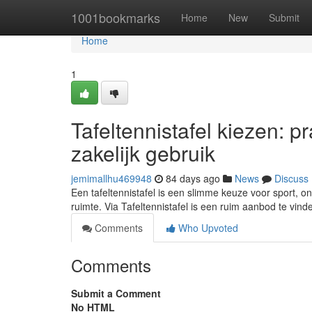
Home
1001bookmarks
Home
New
Submit
Home
1
Tafeltennistafel kiezen: p
zakelijk gebruik
jemimallhu469948
84 days ago
News
Discuss
Een tafeltennistafel is een slimme keuze voor sport, o
ruimte. Via Tafeltennistafel is een ruim aanbod te vin
Comments
Who Upvoted
Comments
Submit a Comment
No HTML