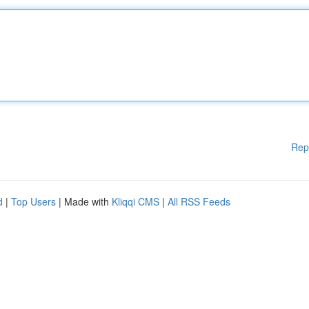
Rep
d
|
Top Users
| Made with
Kliqqi CMS
|
All RSS Feeds