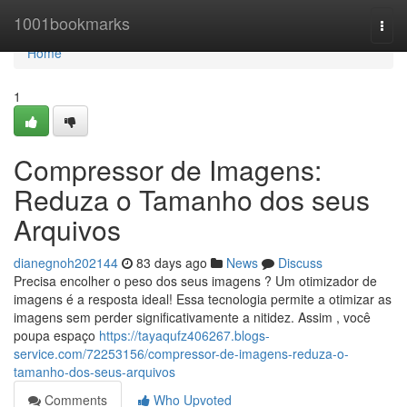
Home
1001bookmarks
Togg
navi
Home
1
Compressor de Imagens:
Reduza o Tamanho dos seus
Arquivos
dianegnoh202144
83 days ago
News
Discuss
Precisa encolher o peso dos seus imagens ? Um otimizador de
imagens é a resposta ideal! Essa tecnologia permite a otimizar as
imagens sem perder significativamente a nitidez. Assim , você
poupa espaço
https://tayaqufz406267.blogs-
service.com/72253156/compressor-de-imagens-reduza-o-
tamanho-dos-seus-arquivos
Comments
Who Upvoted