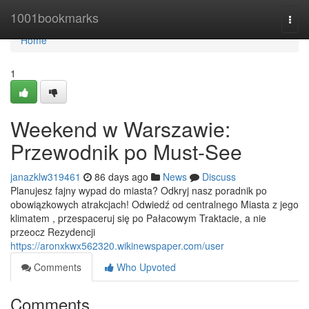
Home
1001bookmarks
Togg
navi
Home
1
Weekend w Warszawie:
Przewodnik po Must-See
janazklw319461
86 days ago
News
Discuss
Planujesz fajny wypad do miasta? Odkryj nasz poradnik po
obowiązkowych atrakcjach! Odwiedź od centralnego Miasta z jego
klimatem , przespaceruj się po Pałacowym Traktacie, a nie
przeocz Rezydencji
https://aronxkwx562320.wikinewspaper.com/user
Comments
Who Upvoted
Comments