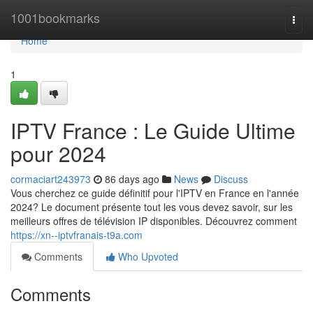
Home
1001bookmarks
Togg
navi
Home
1
IPTV France : Le Guide Ultime
pour 2024
cormaciart243973
86 days ago
News
Discuss
Vous cherchez ce guide définitif pour l'IPTV en France en l'année
2024? Le document présente tout les vous devez savoir, sur les
meilleurs offres de télévision IP disponibles. Découvrez comment
https://xn--iptvfranais-t9a.com
Comments
Who Upvoted
Comments