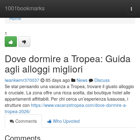
Home
1001bookmarks
Togg
navi
Home
1
Dove dormire a Tropea: Guida
agli alloggi migliori
iwankwmr370037
85 days ago
News
Discuss
Se stai pensando una vacanza a Tropea, trovare il giusto alloggio
è cruciale. La zona offre una ricca scelta, dai boutique hotel alle
appartamenti affittabili. Per chi cerca un’esperienza lussuosa, i
strutture con
https://www.vacanzetropea.com/dove-dormire-a-
tropea-2026/
Comments
Who Upvoted
Comments