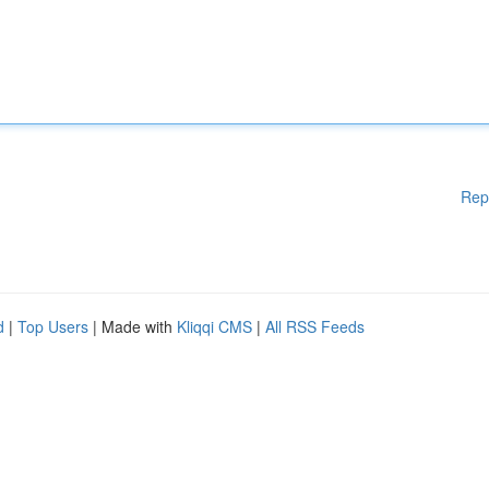
Rep
d
|
Top Users
| Made with
Kliqqi CMS
|
All RSS Feeds