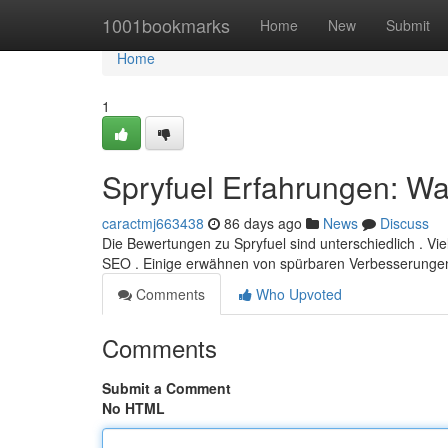
Home
1001bookmarks
Home
New
Submit
Home
1
Spryfuel Erfahrungen: Was
caractmj663438
86 days ago
News
Discuss
Die Bewertungen zu Spryfuel sind unterschiedlich . Vi
SEO . Einige erwähnen von spürbaren Verbesserunge
Comments
Who Upvoted
Comments
Submit a Comment
No HTML