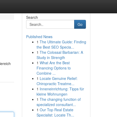
Search
Go
Published News
1
The Ultimate Guide: Finding
the Best SEO Specia...
1
The Colossal Barbarian: A
Study in Strength
1
What Are the Best
Bereich
Financing Options to
Combine ...
1
Locate Genuine Relief:
Chiropractic Treatme...
1
Inneneinrichtung: Tipps für
kleine Wohnungen
1
The changing function of
specialized consultant...
1
Our Top Real Estate
Specialist: Locate Th...