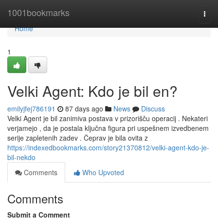
Home
1001bookmarks
Togg
navi
Home
1
Velki Agent: Kdo je bil en?
emilyjfej786191
87 days ago
News
Discuss
Velki Agent je bil zanimiva postava v prizorišču operacij . Nekateri
verjamejo , da je postala ključna figura pri uspešnem izvedbenem
serije zapletenih zadev . Čeprav je bila ovita z
https://indexedbookmarks.com/story21370812/velki-agent-kdo-je-
bil-nekdo
Comments
Who Upvoted
Comments
Submit a Comment