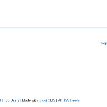
Rep
d
|
Top Users
| Made with
Kliqqi CMS
|
All RSS Feeds