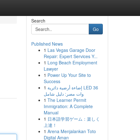
Search
Go
Published News
1
Las Vegas Garage Door
Repair: Expert Services Y...
1
Long Beach Employment
Lawyer
1
Power Up Your Site to
Success
1
إضاءة أرضية دائرية LED 36
وات مصر: دليل شامل
1
The Learner Permit
Immigration: A Complete
Manual
1
日本語学習ゲーム：楽しく
上達！
1
Arena Menjalankan Toto
Digital Aman