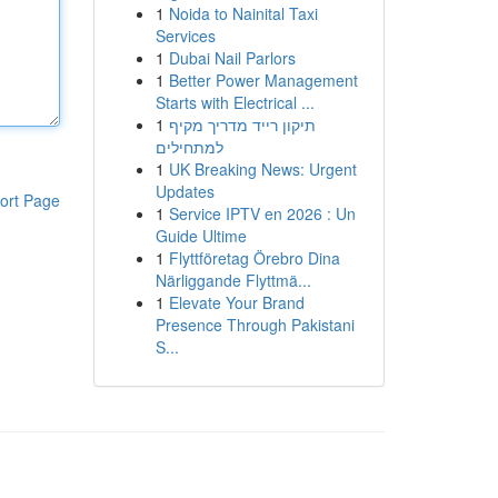
1
Noida to Nainital Taxi
Services
1
Dubai Nail Parlors
1
Better Power Management
Starts with Electrical ...
1
תיקון רייד מדריך מקיף
למתחילים
1
UK Breaking News: Urgent
Updates
ort Page
1
Service IPTV en 2026 : Un
Guide Ultime
1
Flyttföretag Örebro Dina
Närliggande Flyttmä...
1
Elevate Your Brand
Presence Through Pakistani
S...