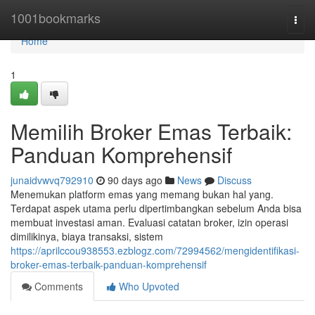
Home
1001bookmarks
Togg
navi
Home
1
Memilih Broker Emas Terbaik:
Panduan Komprehensif
junaidvwvq792910
90 days ago
News
Discuss
Menemukan platform emas yang memang bukan hal yang.
Terdapat aspek utama perlu dipertimbangkan sebelum Anda bisa
membuat investasi aman. Evaluasi catatan broker, izin operasi
dimilikinya, biaya transaksi, sistem
https://aprilccou938553.ezblogz.com/72994562/mengidentifikasi-
broker-emas-terbaik-panduan-komprehensif
Comments
Who Upvoted