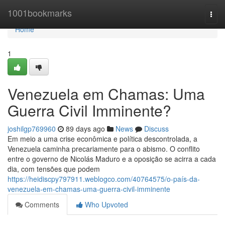
Home
1001bookmarks
Togg
navi
Home
1
Venezuela em Chamas: Uma
Guerra Civil Imminente?
joshilgp769960
89 days ago
News
Discuss
Em meio a uma crise econômica e política descontrolada, a
Venezuela caminha precariamente para o abismo. O conflito
entre o governo de Nicolás Maduro e a oposição se acirra a cada
dia, com tensões que podem
https://heidiscpy797911.weblogco.com/40764575/o-país-da-
venezuela-em-chamas-uma-guerra-civil-imminente
Comments
Who Upvoted