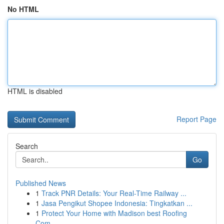
No HTML
HTML is disabled
Report Page
Search
Go
Published News
1
Track PNR Details: Your Real-Time Railway ...
1
Jasa Pengikut Shopee Indonesia: Tingkatkan ...
1
Protect Your Home with Madison best Roofing
Com...