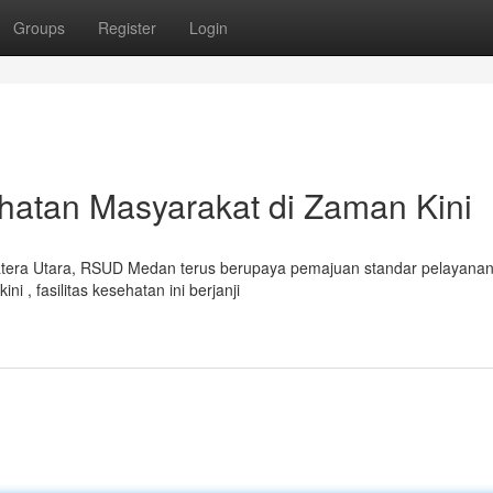
Groups
Register
Login
atan Masyarakat di Zaman Kini
atera Utara, RSUD Medan terus berupaya pemajuan standar pelayana
 , fasilitas kesehatan ini berjanji