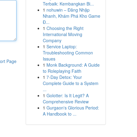
Terbaik: Kembangkan Bi...
1
nohuwin – Đăng Nhập
Nhanh, Khám Phá Kho Game
Đ...
1
Choosing the Right
International Moving
Company
1
Service Laptop:
Troubleshooting Common
Issues
ort Page
1
Monk Background: A Guide
to Roleplaying Faith
1
7-Day Detox: Your
Complete Guide to a System
...
1
Golotter: Is It Legit? A
Comprehensive Review
1
Gurgaon's Glorious Period:
A Handbook to ...