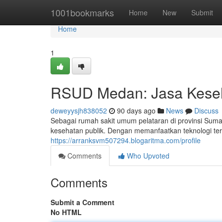
Home
1001bookmarks
Home
New
Submit
Home
1
RSUD Medan: Jasa Keseh
deweyysjh838052
90 days ago
News
Discuss
Sebagai rumah sakit umum pelataran di provinsi Sum
kesehatan publik. Dengan memanfaatkan teknologi terkini
https://arranksvm507294.blogaritma.com/profile
Comments
Who Upvoted
Comments
Submit a Comment
No HTML