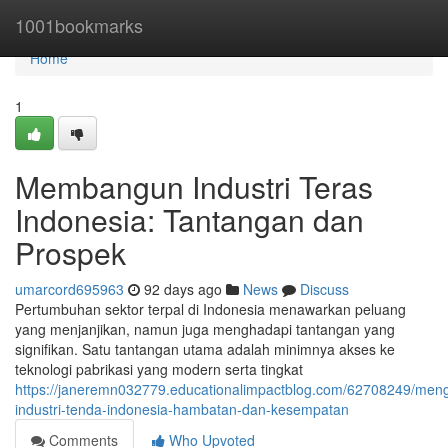
Home
1001bookmarks
Home
1
Membangun Industri Teras
Indonesia: Tantangan dan
Prospek
umarcord695963
92 days ago
News
Discuss
Pertumbuhan sektor terpal di Indonesia menawarkan peluang
yang menjanjikan, namun juga menghadapi tantangan yang
signifikan. Satu tantangan utama adalah minimnya akses ke
teknologi pabrikasi yang modern serta tingkat
https://janeremn032779.educationalimpactblog.com/62708249/me
industri-tenda-indonesia-hambatan-dan-kesempatan
Comments
Who Upvoted