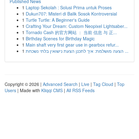
Published News
1
Laptop Sekolah : Solusi Prima untuk Proses
1
Dukun707: Misteri di Balik Sosok Kontroversial
1
Turtle Turtle: A Beginner's Guide
1
Crafting Your Dream: Custom Neopixel Lightsaber...
1
Tornado Cash 的官方网站 ： 当前 信息 与 正...
1
Birthday Scenes for Birthday Magic
1
Main shaft very first gear use in gearbox refur...
1
הצעה מושלמת: איך לתכנן הצעת נישואין בלתי נשכחת ...
Copyright © 2026 |
Advanced Search
|
Live
|
Tag Cloud
|
Top
Users
| Made with
Kliqqi CMS
|
All RSS Feeds