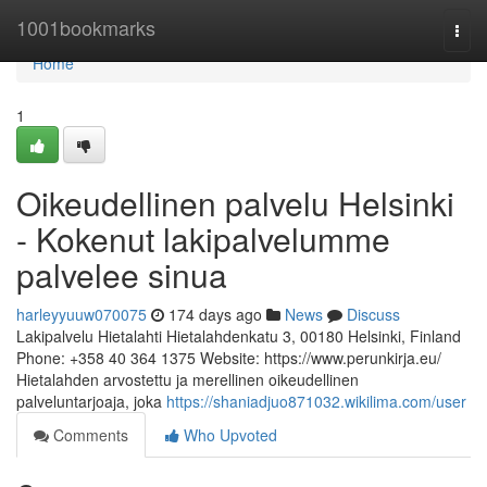
Home
1001bookmarks
Togg
navi
Home
1
Oikeudellinen palvelu Helsinki
- Kokenut lakipalvelumme
palvelee sinua
harleyyuuw070075
174 days ago
News
Discuss
Lakipalvelu Hietalahti Hietalahdenkatu 3, 00180 Helsinki, Finland
Phone: +358 40 364 1375 Website: https://www.perunkirja.eu/
Hietalahden arvostettu ja merellinen oikeudellinen
palveluntarjoaja, joka
https://shaniadjuo871032.wikilima.com/user
Comments
Who Upvoted