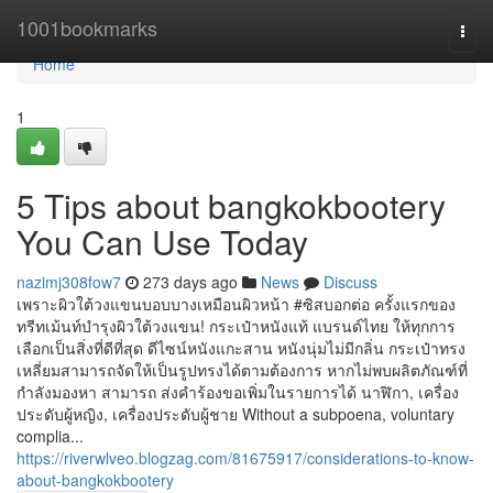
Home
1001bookmarks
Togg
navi
Home
1
5 Tips about bangkokbootery
You Can Use Today
nazimj308fow7
273 days ago
News
Discuss
เพราะผิวใต้วงแขนบอบบางเหมือนผิวหน้า #ซิสบอกต่อ ครั้งแรกของ
ทรีทเม้นท์บำรุงผิวใต้วงแขน! กระเป๋าหนังแท้ แบรนด์ไทย ให้ทุกการ
เลือกเป็นสิ่งที่ดีที่สุด ดีไซน์หนังแกะสาน หนังนุ่มไม่มีกลิ่น กระเป๋าทรง
เหลี่ยมสามารถจัดให้เป็นรูปทรงได้ตามต้องการ หากไม่พบผลิตภัณฑ์ที่
กำลังมองหา สามารถ ส่งคำร้องขอเพิ่มในรายการได้ นาฬิกา, เครื่อง
ประดับผู้หญิง, เครื่องประดับผู้ชาย Without a subpoena, voluntary
complia...
https://riverwlveo.blogzag.com/81675917/considerations-to-know-
about-bangkokbootery