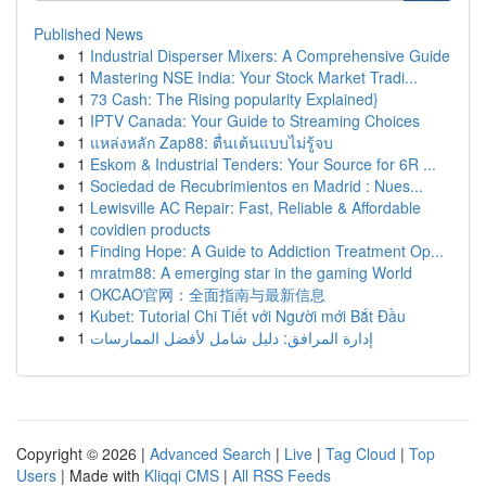
Published News
1
Industrial Disperser Mixers: A Comprehensive Guide
1
Mastering NSE India: Your Stock Market Tradi...
1
73 Cash: The Rising popularity Explained}
1
IPTV Canada: Your Guide to Streaming Choices
1
แหล่งหลัก Zap88: ตื่นเต้นแบบไม่รู้จบ
1
Eskom & Industrial Tenders: Your Source for 6R ...
1
Sociedad de Recubrimientos en Madrid : Nues...
1
Lewisville AC Repair: Fast, Reliable & Affordable
1
covidien products
1
Finding Hope: A Guide to Addiction Treatment Op...
1
mratm88: A emerging star in the gaming World
1
OKCAO官网：全面指南与最新信息
1
Kubet: Tutorial Chi Tiết với Người mới Bắt Đầu
1
إدارة المرافق: دليل شامل لأفضل الممارسات
Copyright © 2026 |
Advanced Search
|
Live
|
Tag Cloud
|
Top
Users
| Made with
Kliqqi CMS
|
All RSS Feeds