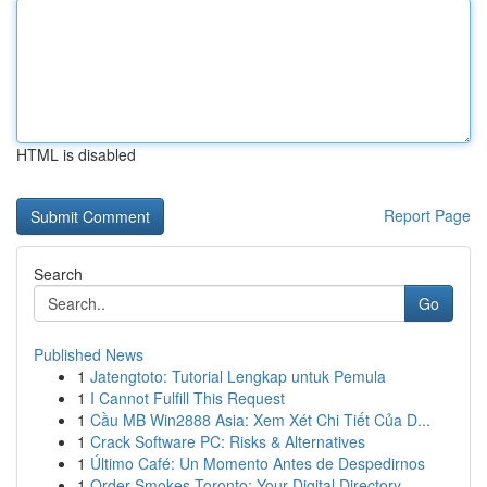
HTML is disabled
Report Page
Search
Go
Published News
1
Jatengtoto: Tutorial Lengkap untuk Pemula
1
I Cannot Fulfill This Request
1
Cầu MB Win2888 Asia: Xem Xét Chi Tiết Của D...
1
Crack Software PC: Risks & Alternatives
1
Último Café: Un Momento Antes de Despedirnos
1
Order Smokes Toronto: Your Digital Directory