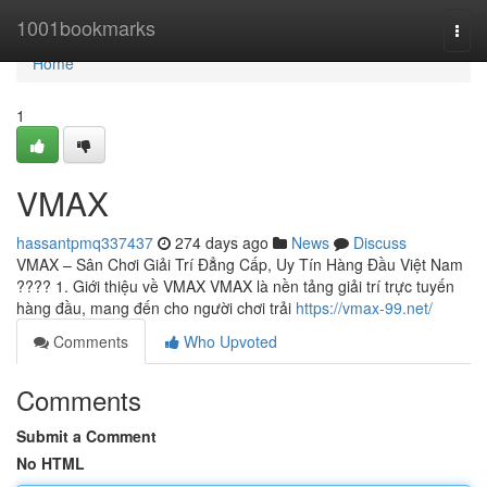
Home
1001bookmarks
Togg
navi
Home
1
VMAX
hassantpmq337437
274 days ago
News
Discuss
VMAX – Sân Chơi Giải Trí Đẳng Cấp, Uy Tín Hàng Đầu Việt Nam
???? 1. Giới thiệu về VMAX VMAX là nền tảng giải trí trực tuyến
hàng đầu, mang đến cho người chơi trải
https://vmax-99.net/
Comments
Who Upvoted
Comments
Submit a Comment
No HTML