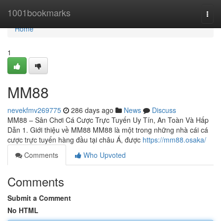
Home
1001bookmarks
Togg
navi
Home
1
MM88
nevekfmv269775
286 days ago
News
Discuss
MM88 – Sân Chơi Cá Cược Trực Tuyến Uy Tín, An Toàn Và Hấp
Dẫn 1. Giới thiệu về MM88 MM88 là một trong những nhà cái cá
cược trực tuyến hàng đầu tại châu Á, được
https://mm88.osaka/
Comments
Who Upvoted
Comments
Submit a Comment
No HTML