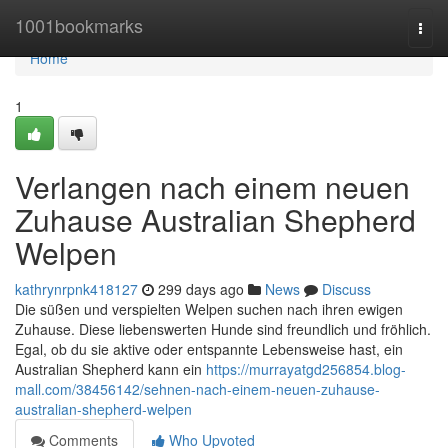
Home
1001bookmarks
Togg
navi
Home
1
Verlangen nach einem neuen
Zuhause Australian Shepherd
Welpen
kathrynrpnk418127
299 days ago
News
Discuss
Die süßen und verspielten Welpen suchen nach ihren ewigen
Zuhause. Diese liebenswerten Hunde sind freundlich und fröhlich.
Egal, ob du sie aktive oder entspannte Lebensweise hast, ein
Australian Shepherd kann ein
https://murrayatgd256854.blog-
mall.com/38456142/sehnen-nach-einem-neuen-zuhause-
australian-shepherd-welpen
Comments
Who Upvoted