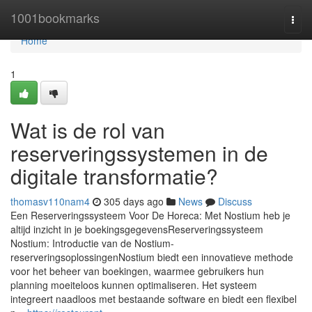
Home
1001bookmarks
Togg
navi
Home
1
Wat is de rol van
reserveringssystemen in de
digitale transformatie?
thomasv110nam4
305 days ago
News
Discuss
Een Reserveringssysteem Voor De Horeca: Met Nostium heb je
altijd inzicht in je boekingsgegevensReserveringssysteem
Nostium: Introductie van de Nostium-
reserveringsoplossingenNostium biedt een innovatieve methode
voor het beheer van boekingen, waarmee gebruikers hun
planning moeiteloos kunnen optimaliseren. Het systeem
integreert naadloos met bestaande software en biedt een flexibel