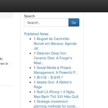
Search
Go
Published News
1
Aluguel de Caminhão
Munck em Manaus: Agende
Já!
1
Dwarven Deep Iron
Ceramic Dice: A Forger's
In
Mast...
ren in
1
Social Media & Project
Management: A Powerful P...
1
商小信：安全吗？
1
Iwaata Gun: A Nation's
Rage
1
Nuôi Lô Khung 1-5 Ngày:
Mẹo Bạch Thủ 333 Hiệu Quả
1
Strategic investment
planning methods for const...