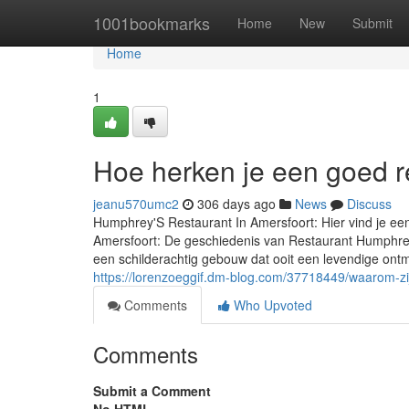
Home
1001bookmarks
Home
New
Submit
Home
1
Hoe herken je een goed r
jeanu570umc2
306 days ago
News
Discuss
Humphrey'S Restaurant In Amersfoort: Hier vind je ee
Amersfoort: De geschiedenis van Restaurant Humphrey
een schilderachtig gebouw dat ooit een levendige ontmo
https://lorenzoeggif.dm-blog.com/37718449/waarom-zij
Comments
Who Upvoted
Comments
Submit a Comment