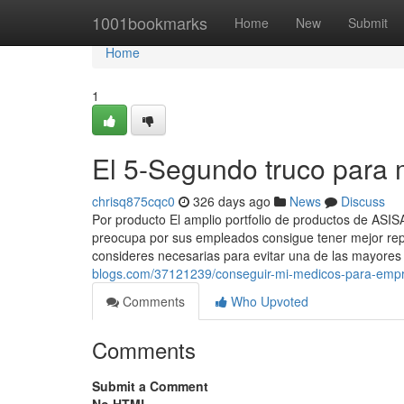
Home
1001bookmarks
Home
New
Submit
Home
1
El 5-Segundo truco para
chrisq875cqc0
326 days ago
News
Discuss
Por producto El amplio portfolio de productos de ASI
preocupa por sus empleados consigue tener mejor rep
consideres necesarias para evitar una de las mayore
blogs.com/37121239/conseguir-mi-medicos-para-empr
Comments
Who Upvoted
Comments
Submit a Comment