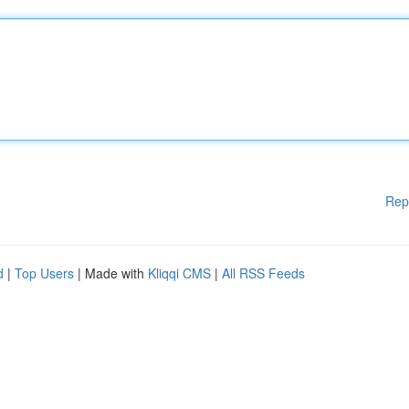
Rep
d
|
Top Users
| Made with
Kliqqi CMS
|
All RSS Feeds