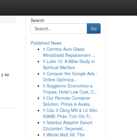
Search
Go
Published News
1
Cerritos Auto Glass:
Windshield Replacement ...
1
Luke 10: A Bible Study in
Spiritual Warfare
1
Conquer the Google Ads :
 y se
Online Optimiza...
1
Soggiorno Economico a
Tropea: Hotel Low Cost, C...
1
Our Remote Container
Solution: Prices & Availa...
1
Cầu 3 Càng MN & Lô Xiên
XSMB: Phân Tích Chi Ti...
1
İstanbul Ataşehir Escort
Çözümleri: Seçenekl...
1
Whole Melt V6: The