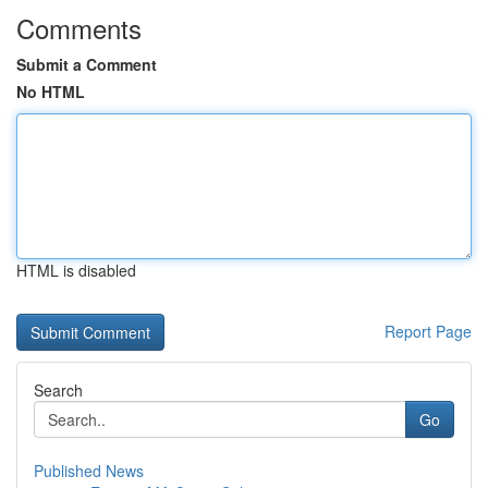
Comments
Submit a Comment
No HTML
HTML is disabled
Report Page
Search
Go
Published News