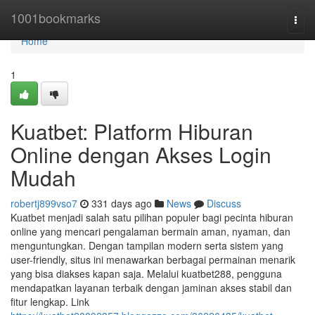
Home
1001bookmarks
Togg
navi
Home
1
Kuatbet: Platform Hiburan
Online dengan Akses Login
Mudah
robertj899vso7
331 days ago
News
Discuss
Kuatbet menjadi salah satu pilihan populer bagi pecinta hiburan
online yang mencari pengalaman bermain aman, nyaman, dan
menguntungkan. Dengan tampilan modern serta sistem yang
user-friendly, situs ini menawarkan berbagai permainan menarik
yang bisa diakses kapan saja. Melalui kuatbet288, pengguna
mendapatkan layanan terbaik dengan jaminan akses stabil dan
fitur lengkap. Link