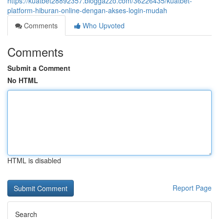
https://kuatbet28892357.bloggazzo.com/36226435/kuatbet-
platform-hiburan-online-dengan-akses-login-mudah
Comments
Who Upvoted
Comments
Submit a Comment
No HTML
HTML is disabled
Report Page
Search