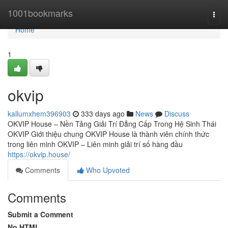
Home
1001bookmarks
Togg
navi
Home
1
okvip
kallumxhem396903
333 days ago
News
Discuss
OKVIP House – Nền Tảng Giải Trí Đẳng Cấp Trong Hệ Sinh Thái
OKVIP Giới thiệu chung OKVIP House là thành viên chính thức
trong liên minh OKVIP – Liên minh giải trí số hàng đầu
https://okvip.house/
Comments
Who Upvoted
Comments
Submit a Comment
No HTML