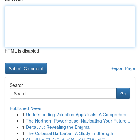
HTML is disabled
Report Page
Search
Go
Published News
1
Understanding Valuation Appraisals: A Comprehen...
1
The Northern Powerhouse: Navigating Your Future...
1
Delta575: Revealing the Enigma
1
The Colossal Barbarian: A Study in Strength
1
이 나라 성형 수술 비용은: 올해 가장 최근 ...